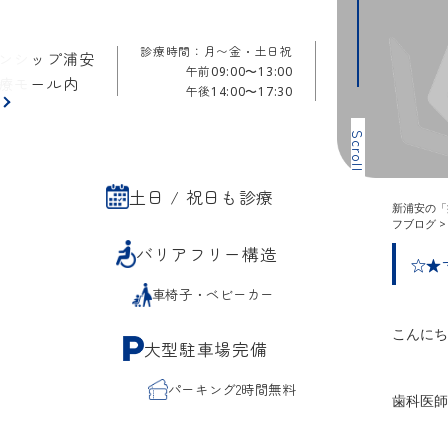
診療時間：月〜金・土日祝
ンシップ浦安
午前
09:00〜13:00
療モール内
午後
14:00〜17:30
ら
Scroll
土日 / 祝日も診療
新浦安の「
フブログ
バリアフリー構造
☆★
車椅子・ベビーカー
こんにち
大型駐車場完備
パーキング2時間無料
歯科医師