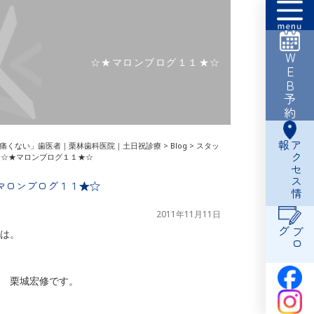
WEB予約
☆★マロンブログ１１★☆
報
ア
ク
セ
ス
情
痛くない」歯医者｜栗林歯科医院｜土日祝診療
>
Blog
>
スタッ
>
☆★マロンブログ１１★☆
マロンブログ１１★☆
2011年11月11日
グ
ブ
ロ
は。
 栗城宏修です。