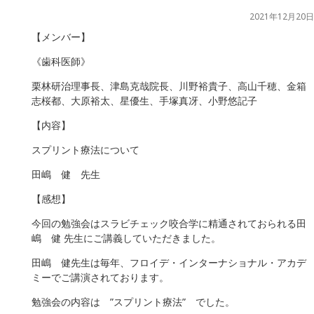
2021年12月20日
【メンバー】
《歯科医師》
栗林研治理事長、津島克哉院長、川野裕貴子、高山千穂、金箱
志桜都、大原裕太、星優生、手塚真冴、小野悠記子
【内容】
スプリント療法について
田嶋 健 先生
【感想】
今回の勉強会はスラビチェック咬合学に精通されておられる田
嶋 健 先生にご講義していただきました。
田嶋 健先生は毎年、
フロイデ・インターナショナル・アカデ
ミー
でご講演されております。
勉強会の内容は ”スプリント療法” でした。