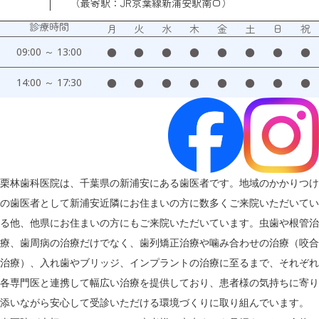
（最寄駅：JR京葉線新浦安駅南口）
診療時間
月
火
水
木
金
土
日
祝
09:00 ～ 13:00
●
●
●
●
●
●
●
●
14:00 ～ 17:30
●
●
●
●
●
●
●
●
栗林歯科医院は、千葉県の新浦安にある歯医者です。地域のかかりつけ
の歯医者として新浦安近隣にお住まいの方に数多くご来院いただいてい
る他、他県にお住まいの方にもご来院いただいています。虫歯や根管治
療、歯周病の治療だけでなく、歯列矯正治療や噛み合わせの治療（咬合
治療）、入れ歯やブリッジ、インプラントの治療に至るまで、それぞれ
各専門医と連携して幅広い治療を提供しており、患者様の気持ちに寄り
添いながら安心して受診いただける環境づくりに取り組んでいます。