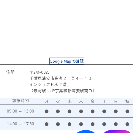
Google Mapで確認
住所
〒279-0023
千葉県浦安市高洲２丁目４ー１０
インシップビル２階
（最寄駅：JR京葉線新浦安駅南口）
診療時間
月
火
水
木
金
土
日
祝
09:00 ～ 13:00
●
●
●
●
●
●
●
●
14:00 ～ 17:30
●
●
●
●
●
●
●
●