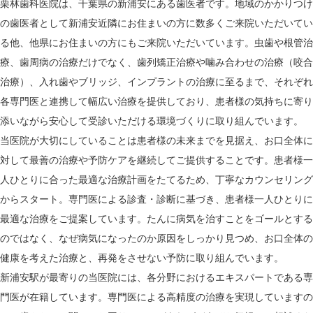
栗林歯科医院は、千葉県の新浦安にある歯医者です。地域のかかりつけ
の歯医者として新浦安近隣にお住まいの方に数多くご来院いただいてい
る他、他県にお住まいの方にもご来院いただいています。虫歯や根管治
療、歯周病の治療だけでなく、歯列矯正治療や噛み合わせの治療（咬合
治療）、入れ歯やブリッジ、インプラントの治療に至るまで、それぞれ
各専門医と連携して幅広い治療を提供しており、患者様の気持ちに寄り
添いながら安心して受診いただける環境づくりに取り組んでいます。
当医院が大切にしていることは患者様の未来までを見据え、お口全体に
対して最善の治療や予防ケアを継続してご提供することです。患者様一
人ひとりに合った最適な治療計画をたてるため、丁寧なカウンセリング
からスタート。専門医による診査・診断に基づき、患者様一人ひとりに
最適な治療をご提案しています。たんに病気を治すことをゴールとする
のではなく、なぜ病気になったのか原因をしっかり見つめ、お口全体の
健康を考えた治療と、再発をさせない予防に取り組んでいます。
新浦安駅が最寄りの当医院には、各分野におけるエキスパートである専
門医が在籍しています。専門医による高精度の治療を実現していますの