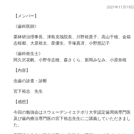
2021年11月19日
【メンバー】
《歯科医師》
栗林研治理事長、津島克哉院長、川野裕貴子、高山千穂、金箱
志桜都、大原裕太、星優生、手塚真冴、小野悠記子
《歯科衛生士》
阿久沢花帆、小野寺志穂、森さくら、新岡みなみ、小原奈桜
【内容】
虫歯の診査・診断
宮下裕志 先生
【感想】
今回の勉強会はスウェーデンイエテボリ大学認定歯周病専門医
及び歯内療法専門医の宮下裕志先生にご講義していただきまし
た。