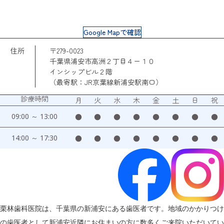
Google Mapで確認
住所
〒279-0023
千葉県浦安市高洲２丁目４ー１０
インシップビル２階
（最寄駅：JR京葉線新浦安駅南口）
診療時間
月
火
水
木
金
土
日
祝
09:00 ～ 13:00
●
●
●
●
●
●
●
●
14:00 ～ 17:30
●
●
●
●
●
●
●
●
栗林歯科医院は、千葉県の新浦安にある歯医者です。地域のかかりつけ
の歯医者として新浦安近隣にお住まいの方に数多くご来院いただいてい