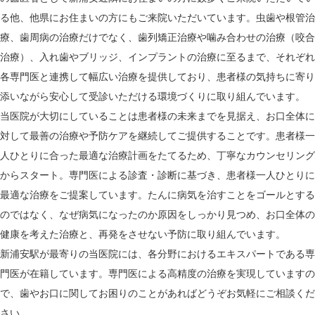
る他、他県にお住まいの方にもご来院いただいています。虫歯や根管治
療、歯周病の治療だけでなく、歯列矯正治療や噛み合わせの治療（咬合
治療）、入れ歯やブリッジ、インプラントの治療に至るまで、それぞれ
各専門医と連携して幅広い治療を提供しており、患者様の気持ちに寄り
添いながら安心して受診いただける環境づくりに取り組んでいます。
当医院が大切にしていることは患者様の未来までを見据え、お口全体に
対して最善の治療や予防ケアを継続してご提供することです。患者様一
人ひとりに合った最適な治療計画をたてるため、丁寧なカウンセリング
からスタート。専門医による診査・診断に基づき、患者様一人ひとりに
最適な治療をご提案しています。たんに病気を治すことをゴールとする
のではなく、なぜ病気になったのか原因をしっかり見つめ、お口全体の
健康を考えた治療と、再発をさせない予防に取り組んでいます。
新浦安駅が最寄りの当医院には、各分野におけるエキスパートである専
門医が在籍しています。専門医による高精度の治療を実現していますの
で、歯やお口に関してお困りのことがあればどうぞお気軽にご相談くだ
さい。