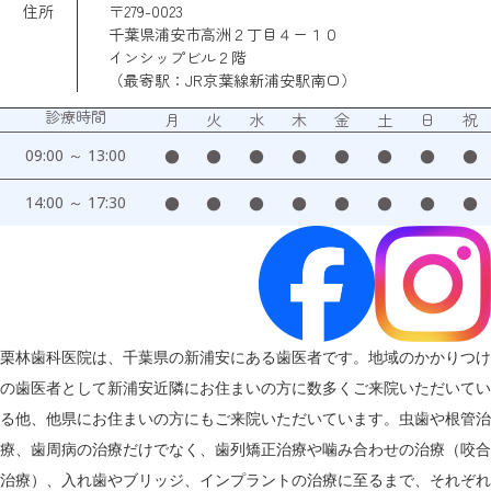
住所
〒279-0023
千葉県浦安市高洲２丁目４ー１０
インシップビル２階
（最寄駅：JR京葉線新浦安駅南口）
診療時間
月
火
水
木
金
土
日
祝
09:00 ～ 13:00
●
●
●
●
●
●
●
●
14:00 ～ 17:30
●
●
●
●
●
●
●
●
栗林歯科医院は、千葉県の新浦安にある歯医者です。地域のかかりつけ
の歯医者として新浦安近隣にお住まいの方に数多くご来院いただいてい
る他、他県にお住まいの方にもご来院いただいています。虫歯や根管治
療、歯周病の治療だけでなく、歯列矯正治療や噛み合わせの治療（咬合
治療）、入れ歯やブリッジ、インプラントの治療に至るまで、それぞれ