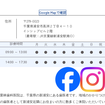
Google Mapで確認
住所
〒279-0023
千葉県浦安市高洲２丁目４ー１０
インシップビル２階
（最寄駅：JR京葉線新浦安駅南口）
診療時間
月
火
水
木
金
土
日
祝
09:00 ～ 13:00
●
●
●
●
●
●
●
●
14:00 ～ 17:30
●
●
●
●
●
●
●
●
栗林歯科医院は、千葉県の新浦安にある歯医者です。地域のかかりつけ
の歯医者として新浦安近隣にお住まいの方に数多くご来院いただいてい