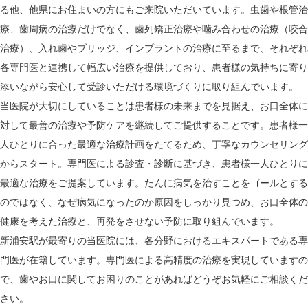
る他、他県にお住まいの方にもご来院いただいています。虫歯や根管治
療、歯周病の治療だけでなく、歯列矯正治療や噛み合わせの治療（咬合
治療）、入れ歯やブリッジ、インプラントの治療に至るまで、それぞれ
各専門医と連携して幅広い治療を提供しており、患者様の気持ちに寄り
添いながら安心して受診いただける環境づくりに取り組んでいます。
当医院が大切にしていることは患者様の未来までを見据え、お口全体に
対して最善の治療や予防ケアを継続してご提供することです。患者様一
人ひとりに合った最適な治療計画をたてるため、丁寧なカウンセリング
からスタート。専門医による診査・診断に基づき、患者様一人ひとりに
最適な治療をご提案しています。たんに病気を治すことをゴールとする
のではなく、なぜ病気になったのか原因をしっかり見つめ、お口全体の
健康を考えた治療と、再発をさせない予防に取り組んでいます。
新浦安駅が最寄りの当医院には、各分野におけるエキスパートである専
門医が在籍しています。専門医による高精度の治療を実現していますの
で、歯やお口に関してお困りのことがあればどうぞお気軽にご相談くだ
さい。