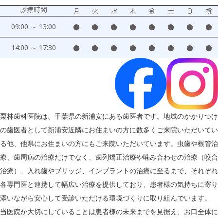
診療時間
月
火
水
木
金
土
日
祝
09:00 ～ 13:00
●
●
●
●
●
●
●
●
14:00 ～ 17:30
●
●
●
●
●
●
●
●
栗林歯科医院は、千葉県の新浦安にある歯医者です。地域のかかりつけ
の歯医者として新浦安近隣にお住まいの方に数多くご来院いただいてい
る他、他県にお住まいの方にもご来院いただいています。虫歯や根管治
療、歯周病の治療だけでなく、歯列矯正治療や噛み合わせの治療（咬合
治療）、入れ歯やブリッジ、インプラントの治療に至るまで、それぞれ
各専門医と連携して幅広い治療を提供しており、患者様の気持ちに寄り
添いながら安心して受診いただける環境づくりに取り組んでいます。
当医院が大切にしていることは患者様の未来までを見据え、お口全体に