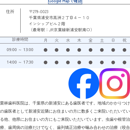
Google Mapで確認
住所
〒279-0023
千葉県浦安市高洲２丁目４ー１０
インシップビル２階
（最寄駅：JR京葉線新浦安駅南口）
診療時間
月
火
水
木
金
土
日
祝
09:00 ～ 13:00
●
●
●
●
●
●
●
●
14:00 ～ 17:30
●
●
●
●
●
●
●
●
栗林歯科医院は、千葉県の新浦安にある歯医者です。地域のかかりつけ
の歯医者として新浦安近隣にお住まいの方に数多くご来院いただいてい
る他、他県にお住まいの方にもご来院いただいています。虫歯や根管治
療、歯周病の治療だけでなく、歯列矯正治療や噛み合わせの治療（咬合