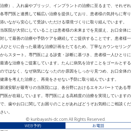
治療）、入れ歯やブリッジ、インプラントの治療に至るまで、それぞれ
各専門医と連携して幅広い治療を提供しており、患者様の気持ちに寄り
添いながら安心して受診いただける環境づくりに取り組んでいます。
当医院が大切にしていることは患者様の未来までを見据え、お口全体に
対して最善の治療や予防ケアを継続してご提供することです。患者様一
人ひとりに合った最適な治療計画をたてるため、丁寧なカウンセリング
からスタート。専門医による診査・診断に基づき、患者様一人ひとりに
最適な治療をご提案しています。たんに病気を治すことをゴールとする
のではなく、なぜ病気になったのか原因をしっかり見つめ、お口全体の
健康を考えた治療と、再発をさせない予防に取り組んでいます。
新浦安駅が最寄りの当医院には、各分野におけるエキスパートである専
門医が在籍しています。専門医による高精度の治療を実現していますの
で、歯やお口に関してお困りのことがあればどうぞお気軽にご相談くだ
さい。
© kuribayashi-dc.com All Rights Reserved.
WEB予約
お電話