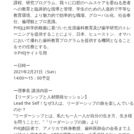
課程、研究プログラム、我々に口腔のヘルスケアを委ねる患者
への教育と臨床的な指導と管理、学生のための人道的で平等な
教育環境、より魅力的で効率的な職場、グローバル化、社会奉
仕、倫理観とプロ意識。
PHIJは科学的根拠に基づいた生涯歯科教育及び歯学研究のトレ
ーニングを提供することにより、日本、ヒューストン、オマハ
において優れた歯科教育プログラムを提供する機関となること
をその任務とする。
※
PHIJ
サイト引用
ー日時ー
2021年2月21日（Sun）
14:00〜15：00予定
ー理事長 講演内容ー
【リーダシップと人材開発セッション】
Lead the Self！なぜ3人は、リーダーシップの旅を楽しんでいる
のか？
“リーダーシップとは、私たち一人一人が自分の生き方、生き様
を問うことだ。”『リーダーシップの旅』より
PHIJ創設者で、アメリカで終身教授、歯科医師会の会長まで上