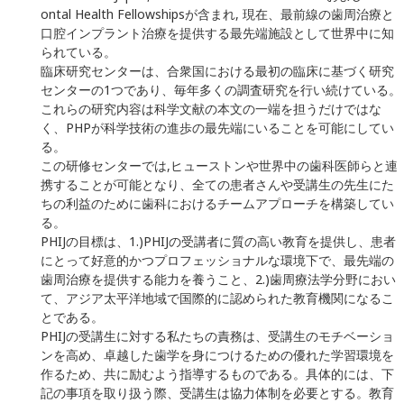
ontal Health Fellowshipsが含まれ, 現在、最前線の歯周治療と
口腔インプラント治療を提供する最先端施設として世界中に知
られている。
臨床研究センターは、合衆国における最初の臨床に基づく研究
センターの1つであり、毎年多くの調査研究を行い続けている。
これらの研究内容は科学文献の本文の一端を担うだけではな
く、PHPが科学技術の進歩の最先端にいることを可能にしてい
る。
この研修センターでは,ヒューストンや世界中の歯科医師らと連
携することが可能となり、全ての患者さんや受講生の先生にた
ちの利益のために歯科におけるチームアプローチを構築してい
る。
PHIJの目標は、1.)PHIJの受講者に質の高い教育を提供し、患者
にとって好意的かつプロフェッショナルな環境下で、最先端の
歯周治療を提供する能力を養うこと、2.)歯周療法学分野におい
て、アジア太平洋地域で国際的に認められた教育機関になるこ
とである。
PHIJの受講生に対する私たちの責務は、受講生のモチベーショ
ンを高め、卓越した歯学を身につけるための優れた学習環境を
作るため、共に励むよう指導するものである。具体的には、下
記の事項を取り扱う際、受講生は協力体制を必要とする。教育