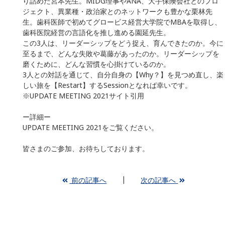
り詰めた宮本先生。MIDG理事やANA、大手保険会社とのプロ
ジェクト、異業種・政治家とのネットワークも豊かな栗林先
生。歯科医師で初めてグロービス経営大学院でMBAを取得し、
歯科医院経営の言語化を推し進める園延先生。
この3人は、リーダーシップをどう捉え、育んできたのか。今に
至るまで、どんな失敗や葛藤があったのか。リーダーシップを
磨くために、どんな習慣を心掛けているのか。
3人との対話を通じて、自分自身の【Why？】を見つめ直し、楽
しい旅を【Restart】するSessionとなれば幸いです。
※
UPDATE MEETING 2021
サイト引用
ー詳細ー
UPDATE MEETING 2021
をご覧ください。
皆さまのご参加、お待ちしております。
前の記事へ
次の記事へ