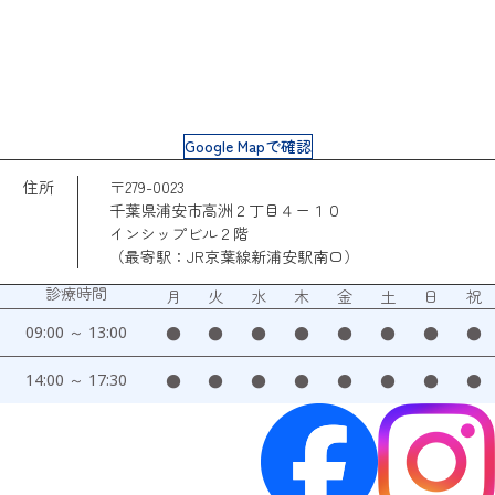
Google Mapで確認
住所
〒279-0023
千葉県浦安市高洲２丁目４ー１０
インシップビル２階
（最寄駅：JR京葉線新浦安駅南口）
診療時間
月
火
水
木
金
土
日
祝
09:00 ～ 13:00
●
●
●
●
●
●
●
●
14:00 ～ 17:30
●
●
●
●
●
●
●
●