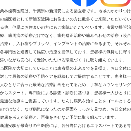
栗林歯科医院は、千葉県の新浦安にある歯医者です。地域のかかりつけ
の歯医者として新浦安近隣にお住まいの方に数多くご来院いただいてい
る他、他県にお住まいの方にもご来院いただいています。虫歯や根管治
療、歯周病の治療だけでなく、歯列矯正治療や噛み合わせの治療（咬合
治療）、入れ歯やブリッジ、インプラントの治療に至るまで、それぞれ
各専門医と連携して幅広い治療を提供しており、患者様の気持ちに寄り
添いながら安心して受診いただける環境づくりに取り組んでいます。
当医院が大切にしていることは患者様の未来までを見据え、お口全体に
対して最善の治療や予防ケアを継続してご提供することです。患者様一
人ひとりに合った最適な治療計画をたてるため、丁寧なカウンセリング
からスタート。専門医による診査・診断に基づき、患者様一人ひとりに
最適な治療をご提案しています。たんに病気を治すことをゴールとする
のではなく、なぜ病気になったのか原因をしっかり見つめ、お口全体の
健康を考えた治療と、再発をさせない予防に取り組んでいます。
新浦安駅が最寄りの当医院には、各分野におけるエキスパートである専