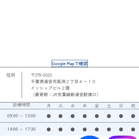
Google Mapで確認
住所
〒279-0023
千葉県浦安市高洲２丁目４ー１０
インシップビル２階
（最寄駅：JR京葉線新浦安駅南口）
診療時間
月
火
水
木
金
土
日
祝
09:00 ～ 13:00
●
●
●
●
●
●
●
●
14:00 ～ 17:30
●
●
●
●
●
●
●
●