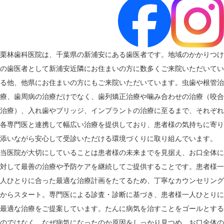
栗林歯科医院は、千葉県の新浦安にある歯医者です。地域のかかりつけ
の歯医者として新浦安近隣にお住まいの方に数多くご来院いただいてい
る他、他県にお住まいの方にもご来院いただいています。虫歯や根管治
療、歯周病の治療だけでなく、歯列矯正治療や噛み合わせの治療（咬合
治療）、入れ歯やブリッジ、インプラントの治療に至るまで、それぞれ
各専門医と連携して幅広い治療を提供しており、患者様の気持ちに寄り
添いながら安心して受診いただける環境づくりに取り組んでいます。
当医院が大切にしていることは患者様の未来までを見据え、お口全体に
対して最善の治療や予防ケアを継続してご提供することです。患者様一
人ひとりに合った最適な治療計画をたてるため、丁寧なカウンセリング
からスタート。専門医による診査・診断に基づき、患者様一人ひとりに
最適な治療をご提案しています。たんに病気を治すことをゴールとする
のではなく、なぜ病気になったのか原因をしっかり見つめ、お口全体の