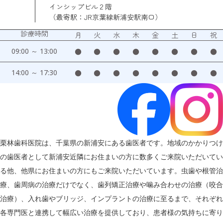
インシップビル２階
（最寄駅：JR京葉線新浦安駅南口）
診療時間
月
火
水
木
金
土
日
祝
09:00 ～ 13:00
●
●
●
●
●
●
●
●
14:00 ～ 17:30
●
●
●
●
●
●
●
●
栗林歯科医院は、千葉県の新浦安にある歯医者です。地域のかかりつけ
の歯医者として新浦安近隣にお住まいの方に数多くご来院いただいてい
る他、他県にお住まいの方にもご来院いただいています。虫歯や根管治
療、歯周病の治療だけでなく、歯列矯正治療や噛み合わせの治療（咬合
治療）、入れ歯やブリッジ、インプラントの治療に至るまで、それぞれ
各専門医と連携して幅広い治療を提供しており、患者様の気持ちに寄り