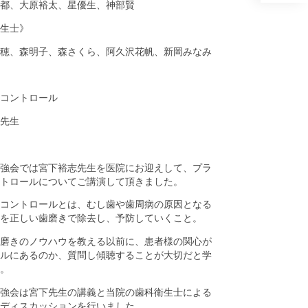
都、大原裕太、星優生、神部賢
生士》
穂、森明子、森さくら、阿久沢花帆、新岡みなみ
コントロール
先生
強会では宮下裕志先生を医院にお迎えして、プラ
トロールについてご講演して頂きました。
コントロールとは、むし歯や歯周病の原因となる
を正しい歯磨きで除去し、予防していくこと。
磨きのノウハウを教える以前に、患者様の関心が
ルにあるのか、質問し傾聴することが大切だと学
。
強会は宮下先生の講義と当院の歯科衛生士による
ディスカッションを行いました。