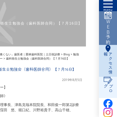
WEB予約
科衛生士勉強会（歯科医師合同）【７月16日】
報
ア
ク
セ
ス
情
痛くない」歯医者｜栗林歯科医院｜土日祝診療
>
Blog
>
勉強
ー
>
歯科衛生士勉強会（歯科医師合同）【７月16日】
衛生士勉強会（歯科医師合同）【７月16日】
2019年8月5日
グ
ブ
ロ
ー】
師》
理事長、津島克哉本院院長、和田俊一郎第2診療
窪田 悠、堀口紀、川野裕貴子、高山千穂、