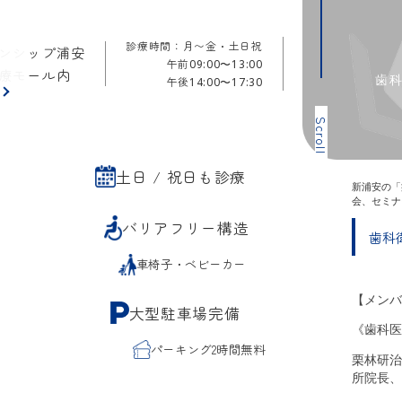
診療時間：月〜金・土日祝
ンシップ浦安
午前
09:00〜13:00
療モール内
歯
午後
14:00〜17:30
ら
Scroll
土日 / 祝日も診療
新浦安の「
会、セミナ
バリアフリー構造
歯科
車椅子・ベビーカー
【メンバ
大型駐車場完備
《歯科医
パーキング2時間無料
栗林研治
所院長、