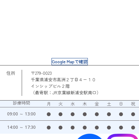
Google Mapで確認
住所
〒279-0023
千葉県浦安市高洲２丁目４ー１０
インシップビル２階
（最寄駅：JR京葉線新浦安駅南口）
診療時間
月
火
水
木
金
土
日
祝
09:00 ～ 13:00
●
●
●
●
●
●
●
●
14:00 ～ 17:30
●
●
●
●
●
●
●
●