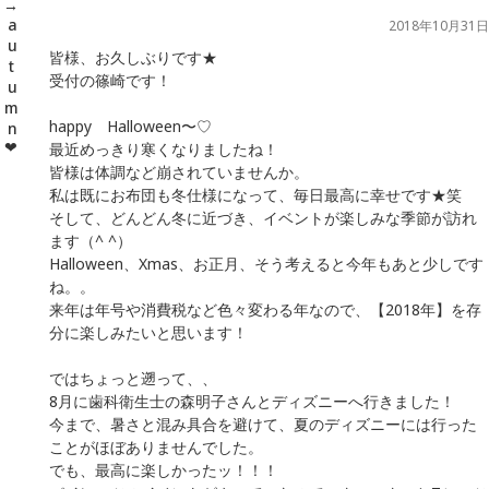
2018年10月31日
皆様、お久しぶりです★
受付の篠崎です！
happy Halloween〜♡
最近めっきり寒くなりましたね！
皆様は体調など崩されていませんか。
私は既にお布団も冬仕様になって、毎日最高に幸せです★笑
そして、どんどん冬に近づき、イベントが楽しみな季節が訪れ
ます（^ ^）
Halloween、Xmas、お正月、そう考えると今年もあと少しです
ね。。
来年は年号や消費税など色々変わる年なので、【2018年】を存
分に楽しみたいと思います！
ではちょっと遡って、、
8月に歯科衛生士の森明子さんとディズニーへ行きました！
今まで、暑さと混み具合を避けて、夏のディズニーには行った
ことがほぼありませんでした。
でも、最高に楽しかったッ！！！