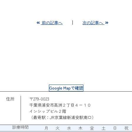
前の記事へ
次の記事へ
Google Mapで確認
住所
〒279-0023
千葉県浦安市高洲２丁目４ー１０
インシップビル２階
（最寄駅：JR京葉線新浦安駅南口）
診療時間
月
火
水
木
金
土
日
祝