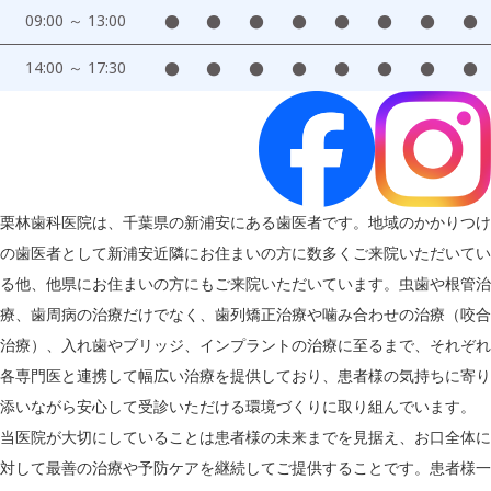
09:00 ～ 13:00
●
●
●
●
●
●
●
●
14:00 ～ 17:30
●
●
●
●
●
●
●
●
栗林歯科医院は、千葉県の新浦安にある歯医者です。地域のかかりつけ
の歯医者として新浦安近隣にお住まいの方に数多くご来院いただいてい
る他、他県にお住まいの方にもご来院いただいています。虫歯や根管治
療、歯周病の治療だけでなく、歯列矯正治療や噛み合わせの治療（咬合
治療）、入れ歯やブリッジ、インプラントの治療に至るまで、それぞれ
各専門医と連携して幅広い治療を提供しており、患者様の気持ちに寄り
添いながら安心して受診いただける環境づくりに取り組んでいます。
当医院が大切にしていることは患者様の未来までを見据え、お口全体に
対して最善の治療や予防ケアを継続してご提供することです。患者様一