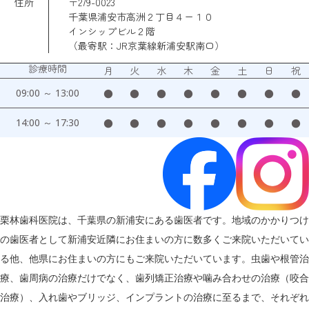
住所
〒279-0023
千葉県浦安市高洲２丁目４ー１０
インシップビル２階
（最寄駅：JR京葉線新浦安駅南口）
診療時間
月
火
水
木
金
土
日
祝
09:00 ～ 13:00
●
●
●
●
●
●
●
●
14:00 ～ 17:30
●
●
●
●
●
●
●
●
栗林歯科医院は、千葉県の新浦安にある歯医者です。地域のかかりつけ
の歯医者として新浦安近隣にお住まいの方に数多くご来院いただいてい
る他、他県にお住まいの方にもご来院いただいています。虫歯や根管治
療、歯周病の治療だけでなく、歯列矯正治療や噛み合わせの治療（咬合
治療）、入れ歯やブリッジ、インプラントの治療に至るまで、それぞれ