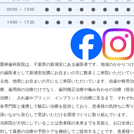
09:00 ～ 13:00
●
●
●
●
●
●
●
●
14:00 ～ 17:30
●
●
●
●
●
●
●
●
栗林歯科医院は、千葉県の新浦安にある歯医者です。地域のかかりつけ
の歯医者として新浦安近隣にお住まいの方に数多くご来院いただいてい
る他、他県にお住まいの方にもご来院いただいています。虫歯や根管治
療、歯周病の治療だけでなく、歯列矯正治療や噛み合わせの治療（咬合
治療）、入れ歯やブリッジ、インプラントの治療に至るまで、それぞれ
各専門医と連携して幅広い治療を提供しており、患者様の気持ちに寄り
添いながら安心して受診いただける環境づくりに取り組んでいます。
当医院が大切にしていることは患者様の未来までを見据え、お口全体に
対して最善の治療や予防ケアを継続してご提供することです。患者様一