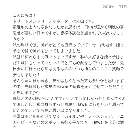
2016年11月1日
こんにちは！
トリートメントコーディネーターの丸山です。
最近冬のような寒さなったかと思えば、日中は暖かく朝晩の寒
暖差が激しい日々ですが、皆様体調など崩されていないでしょ
うか？
私の周りでは、風邪がとても流行っていて、母、姉夫婦、姪っ
子まで皆で風邪をひいてしまいました。
私は相変わらず元気いっぱいですが、私の大好きな姪っ子はま
だ１歳にもなっていないのでとても心配をしていましたが、先
日会いに行ったら熱はあるもののいつも通りのニコニコ笑顔で
安心しました！
そんな寒い日が続き、夏が恋しくなった方も多いかと思います
ので、先日旅した常夏のHawaiiの写真を紹介させていただこう
と思います(^^)
両親との3人旅だったんですが、とても楽しかったと喜んでくれ
てましたし、私自身もずっと両親とHawaiiに行きたいと思って
いたので、とても良い思い出になりました。
今回はホノルルだけでなく、カイルアや、ノースショア、ラニ
カイビーチなどのスポットも行く事ができ、Hawaiiを十分に満