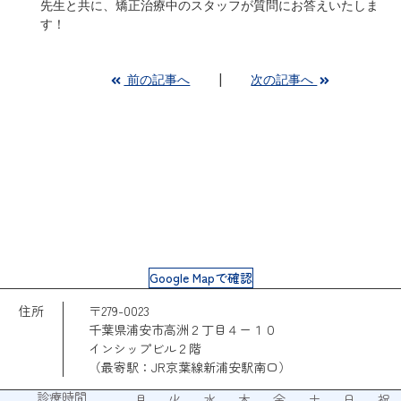
先生と共に、矯正治療中のスタッフが質問にお答えいたしま
す！
前の記事へ
次の記事へ
Google Mapで確認
住所
〒279-0023
千葉県浦安市高洲２丁目４ー１０
インシップビル２階
（最寄駅：JR京葉線新浦安駅南口）
診療時間
月
火
水
木
金
土
日
祝