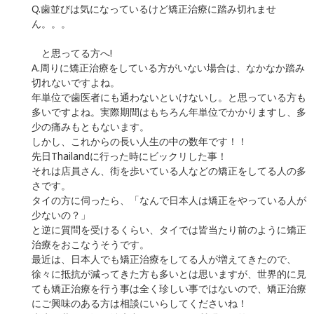
Q.歯並びは気になっているけど矯正治療に踏み切れませ
ん。。。
と思ってる方へ!
A.周りに矯正治療をしている方がいない場合は、なかなか踏み
切れないですよね。
年単位で歯医者にも通わないといけないし。と思っている方も
多いですよね。実際期間はもちろん年単位でかかりますし、多
少の痛みもともないます。
しかし、これからの長い人生の中の数年です！！
先日Thailandに行った時にビックリした事！
それは店員さん、街を歩いている人などの矯正をしてる人の多
さです。
タイの方に伺ったら、「なんで日本人は矯正をやっている人が
少ないの？」
と逆に質問を受けるくらい、タイでは皆当たり前のように矯正
治療をおこなうそうです。
最近は、日本人でも矯正治療をしてる人が増えてきたので、
徐々に抵抗が減ってきた方も多いとは思いますが、世界的に見
ても矯正治療を行う事は全く珍しい事ではないので、矯正治療
にご興味のある方は相談にいらしてくださいね！