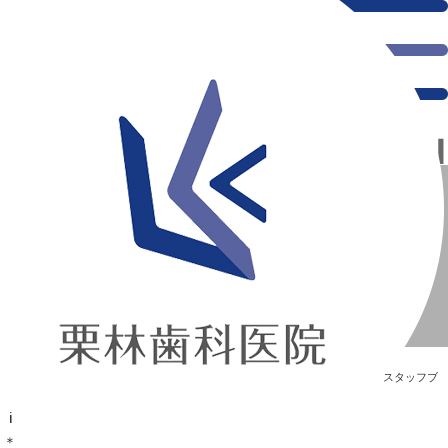
千葉県の新浦安にある歯医者｜＊Hawaii＊
＊Hawaii＊
新浦安の「痛くない」歯医者｜栗林歯科医院｜土日祝診療
>
Blog
>
スタッフブ
ログ
>
＊Hawaii＊
＊Hawaii＊