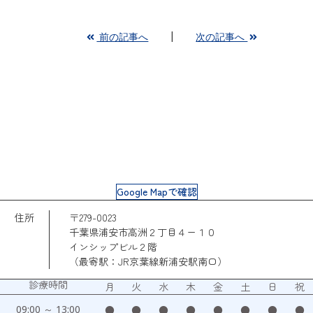
前の記事へ
次の記事へ
Google Mapで確認
住所
〒279-0023
千葉県浦安市高洲２丁目４ー１０
インシップビル２階
（最寄駅：JR京葉線新浦安駅南口）
診療時間
月
火
水
木
金
土
日
祝
09:00 ～ 13:00
●
●
●
●
●
●
●
●