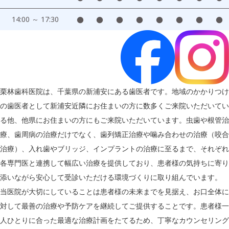
14:00 ～ 17:30
●
●
●
●
●
●
●
●
栗林歯科医院は、千葉県の新浦安にある歯医者です。地域のかかりつけ
の歯医者として新浦安近隣にお住まいの方に数多くご来院いただいてい
る他、他県にお住まいの方にもご来院いただいています。虫歯や根管治
療、歯周病の治療だけでなく、歯列矯正治療や噛み合わせの治療（咬合
治療）、入れ歯やブリッジ、インプラントの治療に至るまで、それぞれ
各専門医と連携して幅広い治療を提供しており、患者様の気持ちに寄り
添いながら安心して受診いただける環境づくりに取り組んでいます。
当医院が大切にしていることは患者様の未来までを見据え、お口全体に
対して最善の治療や予防ケアを継続してご提供することです。患者様一
人ひとりに合った最適な治療計画をたてるため、丁寧なカウンセリング