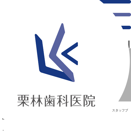
千葉県の新浦安にある歯医者｜alohaâ¡
alohaâ¡
新浦安の「痛くない」歯医者｜栗林歯科医院｜土日祝診療
>
Blog
>
スタッフブ
ログ
>
alohaâ¡
alohaâ¡