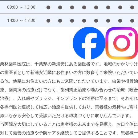
09:00 ～ 13:00
●
●
●
●
●
●
●
●
14:00 ～ 17:30
●
●
●
●
●
●
●
●
栗林歯科医院は、千葉県の新浦安にある歯医者です。地域のかかりつけ
の歯医者として新浦安近隣にお住まいの方に数多くご来院いただいてい
る他、他県にお住まいの方にもご来院いただいています。虫歯や根管治
療、歯周病の治療だけでなく、歯列矯正治療や噛み合わせの治療（咬合
治療）、入れ歯やブリッジ、インプラントの治療に至るまで、それぞれ
各専門医と連携して幅広い治療を提供しており、患者様の気持ちに寄り
添いながら安心して受診いただける環境づくりに取り組んでいます。
当医院が大切にしていることは患者様の未来までを見据え、お口全体に
対して最善の治療や予防ケアを継続してご提供することです。患者様一