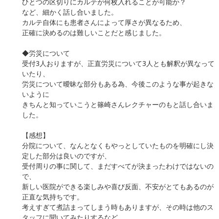
ひとつの区切りにカルテが何枚入れることが可能か？
など、細かく話し合いました。
カルテ自体にも患者さんによって厚さが異なるため、
正確に決めるのは難しいことだと感じました。
◆労災について
受付3人おりますが、正直労災について3人とも解釈が異なって
いたり、
労災について曖昧な部分もある為、今後このような事が起きな
いように
きちんと知っていこうと篠崎さんレクチャーのもと話し合いま
した。
【感想】
分院について、なんとなくもやっとしていたものを明確にし決
定した部分は良いのですが、
受付周りの事に関して、まだすべてが決まったわけではないの
で、
新しい医院ができる楽しみや喜び反面、不安がとてもあるのが
正直な気持ちです。
考えすぎて煮詰まってしまう時もありますが、その時は他のス
タッフに聞いてみたりするなど