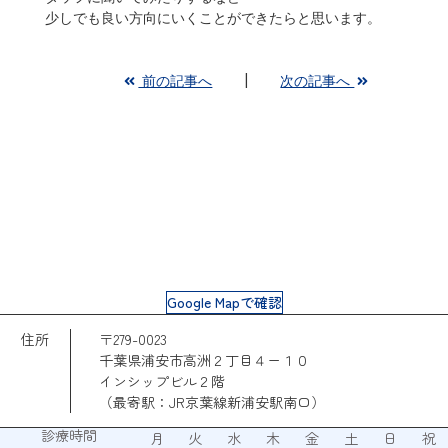
少しでも良い方向にいくことができたらと思います。
前の記事へ
次の記事へ
Google Mapで確認
住所
〒279-0023
千葉県浦安市高洲２丁目４ー１０
インシップビル２階
（最寄駅：JR京葉線新浦安駅南口）
診療時間
月
火
水
木
金
土
日
祝