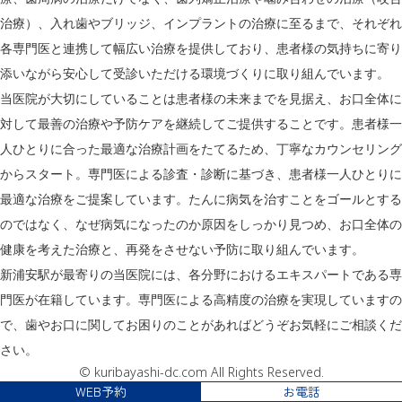
治療）、入れ歯やブリッジ、インプラントの治療に至るまで、それぞれ
各専門医と連携して幅広い治療を提供しており、患者様の気持ちに寄り
添いながら安心して受診いただける環境づくりに取り組んでいます。
当医院が大切にしていることは患者様の未来までを見据え、お口全体に
対して最善の治療や予防ケアを継続してご提供することです。患者様一
人ひとりに合った最適な治療計画をたてるため、丁寧なカウンセリング
からスタート。専門医による診査・診断に基づき、患者様一人ひとりに
最適な治療をご提案しています。たんに病気を治すことをゴールとする
のではなく、なぜ病気になったのか原因をしっかり見つめ、お口全体の
健康を考えた治療と、再発をさせない予防に取り組んでいます。
新浦安駅が最寄りの当医院には、各分野におけるエキスパートである専
門医が在籍しています。専門医による高精度の治療を実現していますの
で、歯やお口に関してお困りのことがあればどうぞお気軽にご相談くだ
さい。
© kuribayashi-dc.com All Rights Reserved.
WEB予約
お電話