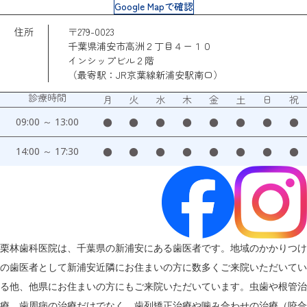
Google Mapで確認
住所
〒279-0023
千葉県浦安市高洲２丁目４ー１０
インシップビル２階
（最寄駅：JR京葉線新浦安駅南口）
診療時間
月
火
水
木
金
土
日
祝
09:00 ～ 13:00
●
●
●
●
●
●
●
●
14:00 ～ 17:30
●
●
●
●
●
●
●
●
栗林歯科医院は、千葉県の新浦安にある歯医者です。地域のかかりつけ
の歯医者として新浦安近隣にお住まいの方に数多くご来院いただいてい
る他、他県にお住まいの方にもご来院いただいています。虫歯や根管治
療、歯周病の治療だけでなく、歯列矯正治療や噛み合わせの治療（咬合