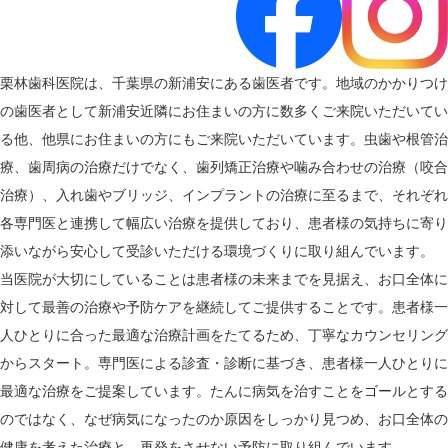
栗林歯科医院は、千葉県の新浦安にある歯医者です。地域のかかりつけ
の歯医者として新浦安近隣にお住まいの方に数多くご来院いただいてい
る他、他県にお住まいの方にもご来院いただいています。虫歯や根管治
療、歯周病の治療だけでなく、歯列矯正治療や噛み合わせの治療（咬合
治療）、入れ歯やブリッジ、インプラントの治療に至るまで、それぞれ
各専門医と連携して幅広い治療を提供しており、患者様の気持ちに寄り
添いながら安心して受診いただける環境づくりに取り組んでいます。
当医院が大切にしていることは患者様の未来までを見据え、お口全体に
対して最善の治療や予防ケアを継続してご提供することです。患者様一
人ひとりに合った最適な治療計画をたてるため、丁寧なカウンセリング
からスタート。専門医による診査・診断に基づき、患者様一人ひとりに
最適な治療をご提案しています。たんに病気を治すことをゴールとする
のではなく、なぜ病気になったのか原因をしっかり見つめ、お口全体の
健康を考えた治療と、再発をさせない予防に取り組んでいます。