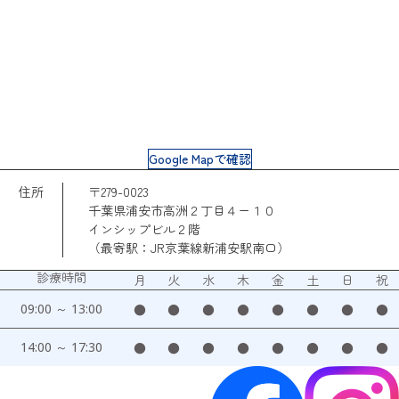
Google Mapで確認
住所
〒279-0023
千葉県浦安市高洲２丁目４ー１０
インシップビル２階
（最寄駅：JR京葉線新浦安駅南口）
診療時間
月
火
水
木
金
土
日
祝
09:00 ～ 13:00
●
●
●
●
●
●
●
●
14:00 ～ 17:30
●
●
●
●
●
●
●
●